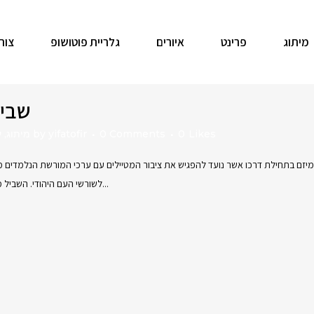
מיתוג
פרינט
איורים
גלריית פוטושופ
צור
שביל
Likes
0
0 Comments
yifatofir
by
מיתוג
,
ע
ם בתחילת דרכו אשר נועד להפגיש את ציבור המטיילים עם ערכי המורשת הנלמדים מהתנ"ך
לשורשי העם היהודי. השביל מיועד במיוחד לציבור שאיננו שומר מסורת, עולים חדשים ולכל מי...