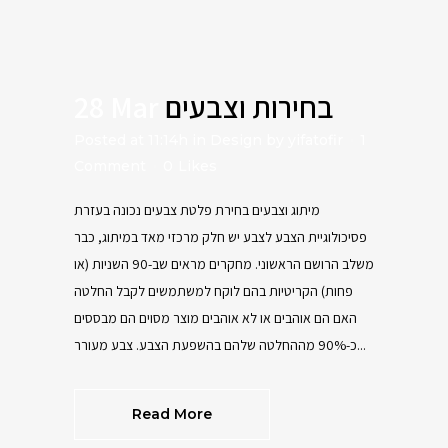
28 Mar
בחירות וצבעים
Posted at 11:14h
in
Design
by
yifatofir
1
Comment
0
Likes
מיתוג וצבעים בחירת פלטת צבעים נכונה בעזרת
פסיכולוגיית הצבע לצבע יש חלק מרכזי מאד במיתוג, כבר
משלב הרושם הראשוני. מחקרים מראים שב-90 השניות (או
פחות) הקריטיות בהם לוקח למשתמשים לקבל החלטה
האם הם אוהבים או לא אוהבים מוצר מסוים הם מבססים
כ-90% מההחלטה שלהם בהשפעת הצבע. צבע מעורר...
Read More