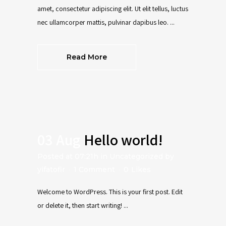
amet, consectetur adipiscing elit. Ut elit tellus, luctus
nec ullamcorper mattis, pulvinar dapibus leo. ...
Read More
03 Aug
Hello world!
Posted at 07:21h
in
Uncategorized
by
yifatofir
1 Comment
0
Likes
Welcome to WordPress. This is your first post. Edit
or delete it, then start writing! ...