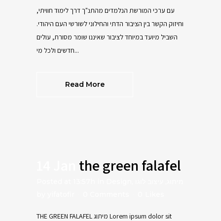
עם ערכי המורשת הנלמדים מהתנ"ך דרך לימוד חוויתי,
וחיזוק הקשר בין הציבור הדתי והחילוני לשורשי העם היהודי.
השביל מיועד במיוחד לציבור שאיננו שומר מסורת, עולים
חדשים ולכל מי...
Read More
14 Jan
the green falafel
Posted at 13:57h
in
Design
,
עיצוב לוגו
,
מיתוג
by
yifatofir
0 Comments
0
Likes
THE GREEN FALAFEL מיתוג Lorem ipsum dolor sit