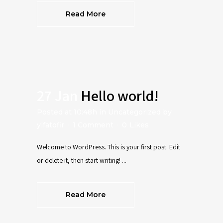
Read More
27 Jan
Hello world!
Posted at 10:48h
in
Uncategorized
by
yifatofir
1 Comment
0
Likes
Welcome to WordPress. This is your first post. Edit
or delete it, then start writing! ...
Read More