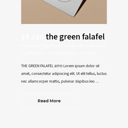
14 Jan
the green falafel
Posted at 13:57h
in
Design
,
עיצוב לוגו
,
מיתוג
by
yifatofir
0 Comments
0
Likes
THE GREEN FALAFEL מיתוג Lorem ipsum dolor sit
amet, consectetur adipiscing elit. Ut elit tellus, luctus
nec ullamcorper mattis, pulvinar dapibus leo. ...
Read More